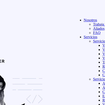
Nosotros
Trabaja
Aliados
FAQ
Servicios
Servici
V
V
V
V
T
R
C
C
Servicio
A
A
C
E
R
V