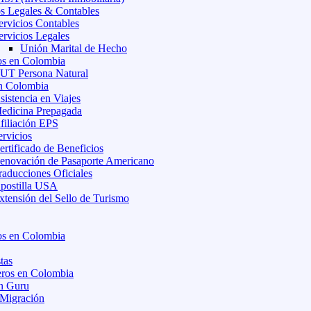
os Legales & Contables
ervicios Contables
ervicios Legales
Unión Marital de Hecho
s en Colombia
UT Persona Natural
n Colombia
sistencia en Viajes
edicina Prepagada
filiación EPS
ervicios
ertificado de Beneficios
enovación de Pasaporte Americano
raducciones Oficiales
postilla USA
xtensión del Sello de Turismo
s en Colombia
tas
eros en Colombia
n Guru
 Migración