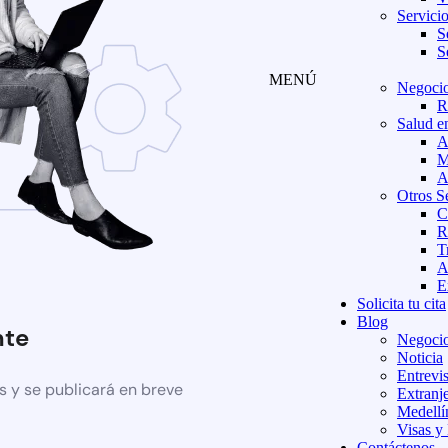
Servici
S
S
MENÚ
Negocio
R
Salud e
A
M
A
Otros S
C
R
T
A
E
Solicita tu cita
Blog
nte
Negocio
Noticia
Entrevis
s y se publicará en breve
Extranj
Medellí
Visas y
Contáctenos