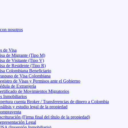
 con nosotros
os de Visa
isa de Migrante (Tipo M)
isa de Visitante (Tipo V)
isa de Residente (Tipo R)
isa Colombiana Beneficiario
raspaso de Visa Colombiana
egistro de Visas y Permisos ante el Gobierno
édula de Extranjería
ertificado de Movimientos Migratorios
s Inmobiliarios
pertura cuenta Broker / Transferencias de dinero a Colombia
nálisis y estudio legal de la propiedad
ompraventa
scrituración (Firma final del título de la propiedad)
epresentación Legal
ISA (Inversión Inmobiliaria)