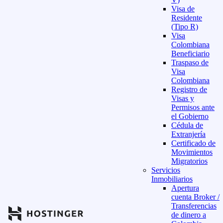
Visa de
Residente
(Tipo R)
Visa
Colombiana
Beneficiario
Traspaso de
Visa
Colombiana
Registro de
Visas y
Permisos ante
el Gobierno
Cédula de
Extranjería
Certificado de
Movimientos
Migratorios
Servicios
Inmobiliarios
Apertura
cuenta Broker /
Transferencias
de dinero a