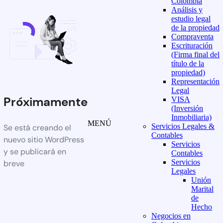
Colombia
Análisis y
estudio legal
de la propiedad
Compraventa
Escrituración
(Firma final del
título de la
propiedad)
Representación
Legal
Próximamente
VISA
(Inversión
Inmobiliaria)
MENÚ
Servicios Legales &
Se está creando el
Contables
nuevo sitio WordPress
Servicios
y se publicará en
Contables
Servicios
breve
Legales
Unión
Marital
de
Hecho
Negocios en