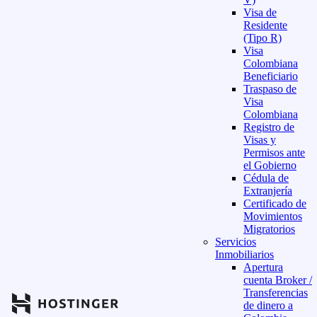
Visa de
Residente
(Tipo R)
Visa
Colombiana
Beneficiario
Traspaso de
Visa
Colombiana
Registro de
Visas y
Permisos ante
el Gobierno
Cédula de
Extranjería
Certificado de
Movimientos
Migratorios
Servicios
Inmobiliarios
Apertura
cuenta Broker /
Transferencias
de dinero a