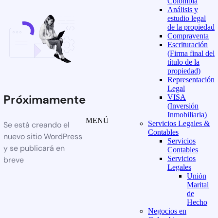
Colombia
Análisis y
estudio legal
de la propiedad
Compraventa
Escrituración
(Firma final del
título de la
propiedad)
Representación
Legal
Próximamente
VISA
(Inversión
Inmobiliaria)
MENÚ
Servicios Legales &
Se está creando el
Contables
nuevo sitio WordPress
Servicios
y se publicará en
Contables
Servicios
breve
Legales
Unión
Marital
de
Hecho
Negocios en