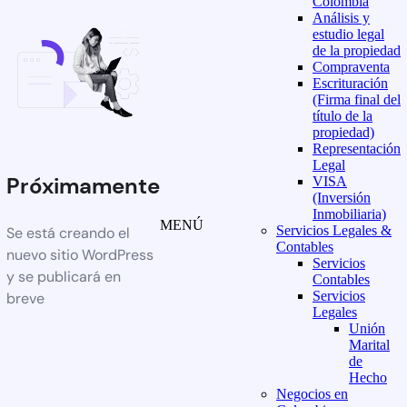
Colombia
Análisis y
estudio legal
de la propiedad
Compraventa
Escrituración
(Firma final del
título de la
propiedad)
Representación
Legal
Próximamente
VISA
(Inversión
Inmobiliaria)
MENÚ
Servicios Legales &
Se está creando el
Contables
nuevo sitio WordPress
Servicios
y se publicará en
Contables
Servicios
breve
Legales
Unión
Marital
de
Hecho
Negocios en