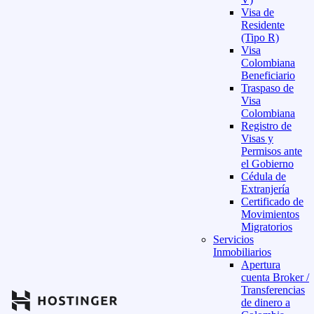
Visa de
Residente
(Tipo R)
Visa
Colombiana
Beneficiario
Traspaso de
Visa
Colombiana
Registro de
Visas y
Permisos ante
el Gobierno
Cédula de
Extranjería
Certificado de
Movimientos
Migratorios
Servicios
Inmobiliarios
Apertura
cuenta Broker /
Transferencias
de dinero a